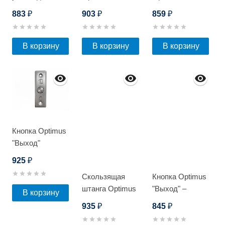
замка Optimus
883
903
859
₽
₽
₽
EM-300W_V.2
В корзину
В корзину
В корзину
Кнопка Optimus
"Выход"
врезная -
925
₽
NO/NC
Скользящая
Кнопка Optimus
(металл)
штанга Optimus
"Выход" –
В корзину
SL
NO/NC
935
845
₽
₽
(металл) черная