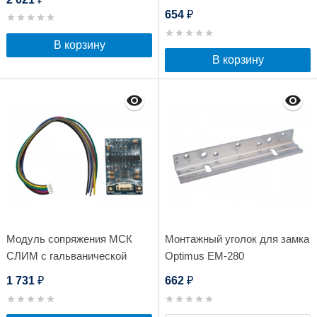
654
₽
В корзину
В корзину
Модуль сопряжения МСК
Монтажный уголок для замка
СЛИМ с гальванической
Optimus EM-280
развязкой Даксис
1 731
662
₽
₽