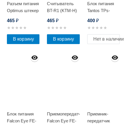
Разъем питания
Считыватель
Блок питания
Optimus штекер
BT-R1 (KTM-H)
Tantos TPs-
с клеммной
накладной
12/1А
465
465
400
₽
₽
₽
колодкой_v.2
(20шт)
В корзину
В корзину
Нет в наличии
Блок питания
Приемопередатчик
Приемник-
Falcon Eye FE-
Falcon Eye FE-
передатчик
12/10
202P+HD
OSNOVO TP-