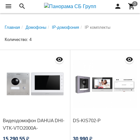
Главная
Домофоны
IP-домофония
IP комплекты
Количество: 4
Видеодомофон DAHUA DHI-
DS-KIS702-P
VTK-VTO2000A-
VTH1550CH(S)
15 290,55
30 990
₽
₽