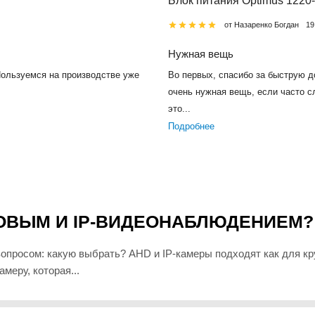
Блок питания Optimus 1220
от Назаренко Богдан
19
Нужная вещь
Пользуемся на производстве уже
Во первых, спасибо за быструю д
очень нужная вещь, если часто с
это...
Подробнее
ОВЫМ И IP-ВИДЕОНАБЛЮДЕНИЕМ?
просом: какую выбрать? AHD и IP-камеры подходят как для кр
меру, которая...