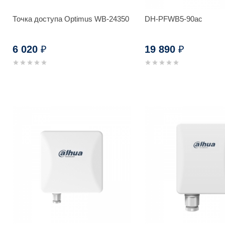
Точка доступа Optimus WB-24350
DH-PFWB5-90ac
6 020
19 890
₽
₽