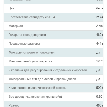
Цвет
белый
Соответствие стандарту en1154
2/3/4
Материал
Алюми
Габариты тела доводчика
460 мм
Посадочные размеры
444 мм
Фиксация открытого положения
Да
Максимальный угол открытия
120°
2 клапана для регулирования 2 отдельных скоростей
Да
Универсальный тип для левой и правой двери
Да
Количество циклов безотказной работы
500 00
Вес доводчика (включая кронштейн)
0,60
Размер
460 мм