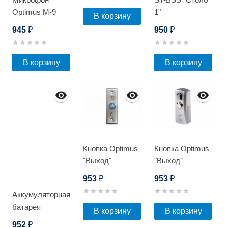
(металл)
Optimus M-9
1"
В корзину
945
950
₽
₽
В корзину
В корзину
Кнопка Optimus
Кнопка Optimus
"Выход"
"Выход" –
врезная -
NO/NC
953
953
₽
₽
NO/NC
(металл)_V.1
Аккумуляторная
(металл) с
батарея
подсветкой
В корзину
В корзину
Optimus AP-
952
₽