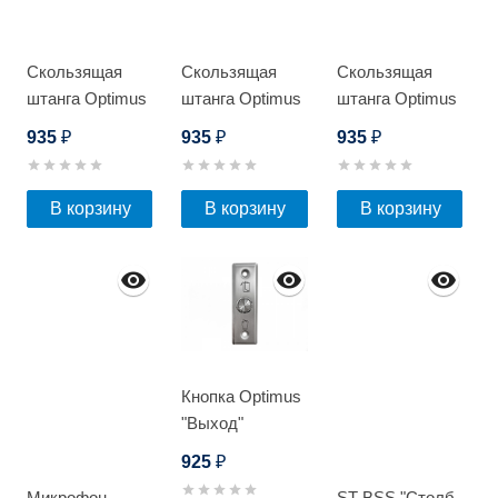
Скользящая
Скользящая
Скользящая
штанга Optimus
штанга Optimus
штанга Optimus
SL 43
SL
SL (Серебро)
935
935
935
₽
₽
₽
(Коричневый)
В корзину
В корзину
В корзину
Кнопка Optimus
"Выход"
врезная -
925
₽
NO/NC
Микрофон
ST-BSS "Столб