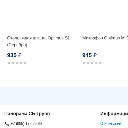
Скользящая штанга Optimus SL
Микрофон Optimus M-
(Серебро)
935
945
₽
₽
Блок питания Optimus 12/3.0
(1)
Панорама СБ Групп
Информаци
+7 (985) 178-39-89
О Компании