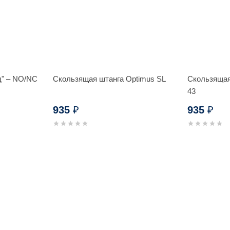
д" – NO/NC
Скользящая штанга Optimus SL
Скользящая
43
935
935
₽
₽