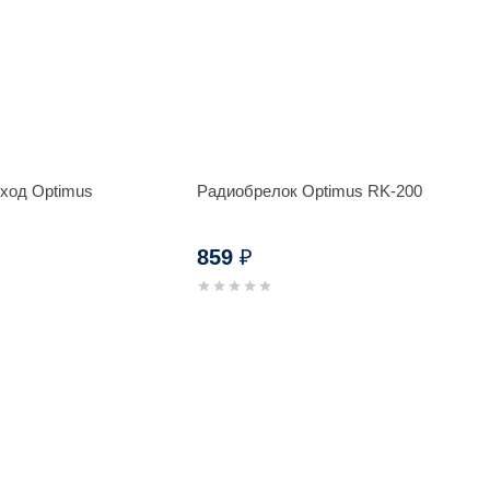
еход Optimus
Радиобрелок Optimus RK-200
859
₽