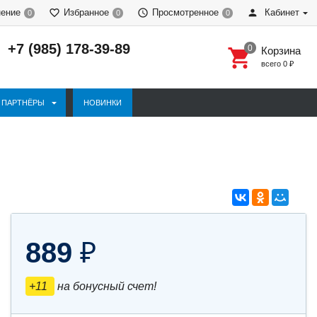
нение
Избранное
Просмотренное
Кабинет
0
0
0
+7 (985) 178-39-89
Корзина
всего
0
₽
ПАРТНЁРЫ
НОВИНКИ
889
₽
+11
на бонусный счет!