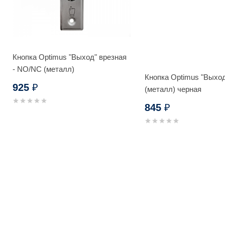
Кнопка Optimus "Выход" врезная
- NO/NC (металл)
Кнопка Optimus "Выхо
925
₽
(металл) черная
845
₽