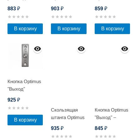
замка Optimus
883
903
859
₽
₽
₽
EM-300W_V.2
В корзину
В корзину
В корзину
Кнопка Optimus
"Выход"
врезная -
925
₽
NO/NC
Скользящая
Кнопка Optimus
(металл)
штанга Optimus
"Выход" –
В корзину
SL
NO/NC
935
845
₽
₽
(металл) черная