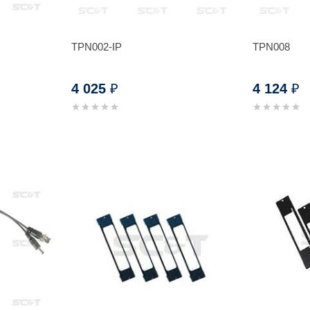
TPN002-IP
TPN008
4 025
4 124
₽
₽