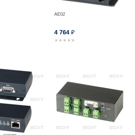
AE02
4 764
₽