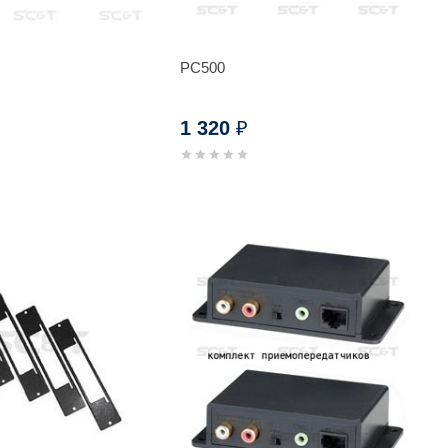
PC500
1 320
₽