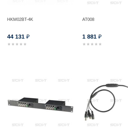
HKM02BT-4K
AT008
44 131
1 881
₽
₽