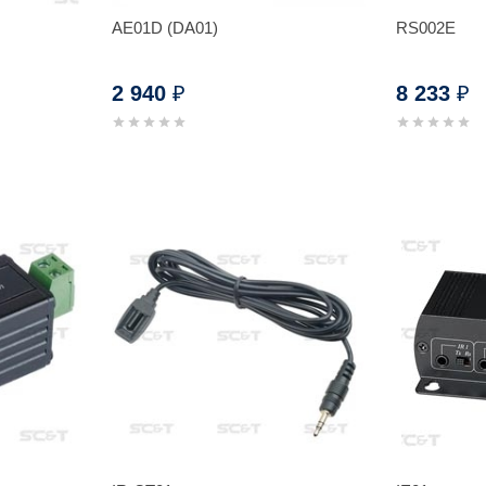
AE01D (DA01)
RS002E
2 940
8 233
₽
₽