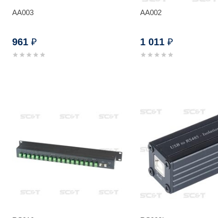
AA003
AA002
961
1 011
₽
₽