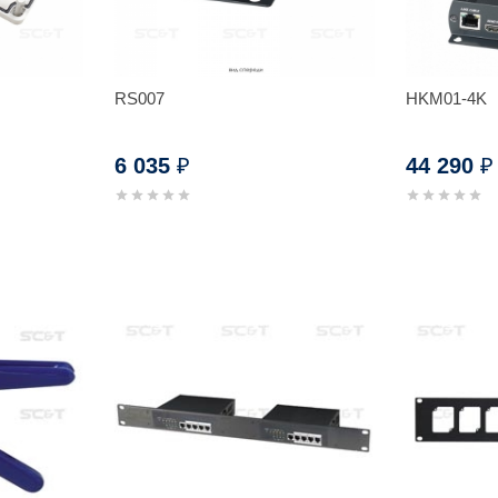
RS007
HKM01-4K
6 035
44 290
₽
₽