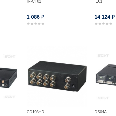
IR-CT01
IE01
1 086
14 124
₽
₽
CD108HD
DS04A