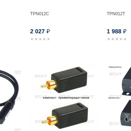
TPN012C
TPN012T
2 027
1 988
₽
₽