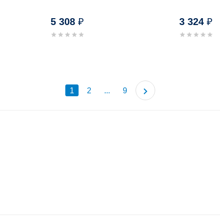
5 308
3 324
₽
₽
1
2
...
9