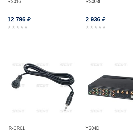
RS016
RS003I
12 796
2 936
₽
₽
IR-CR01
YS04D