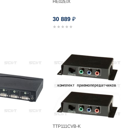
HE02EIX
30 889
₽
TTP111CVB-K