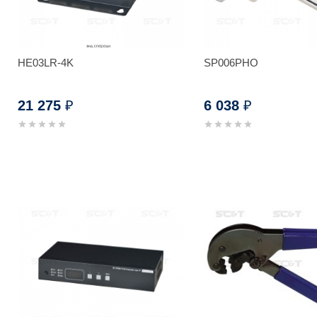
HE03LR-4K
SP006PHO
21 275
6 038
₽
₽