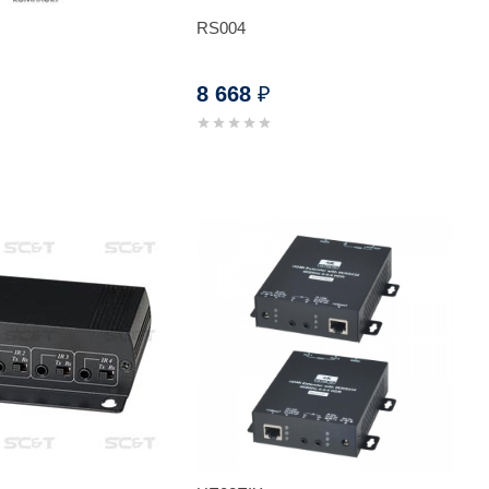
RS004
8 668
₽