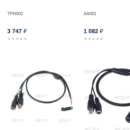
TPN002
AA001
3 747
1 082
₽
₽