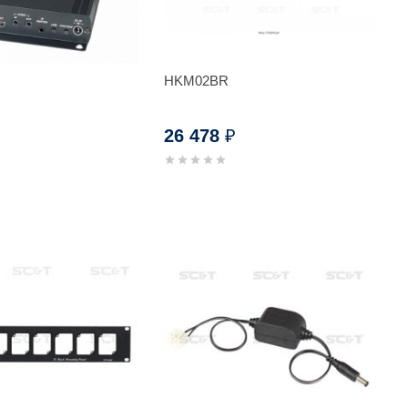
HKM02BR
26 478
₽