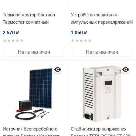
Терморегулятор Бастион
Устройство защиты от
Термостат комнатный
импульсных перенапряжений
Teplocom TSF-Prog-220/16A
Бастион АЛЬБАТРОС УЗИП
2 570
1 050
₽
₽
220/2000 AC DIN
Нет в наличии
Нет в наличии
Источник бесперебойного
Стабилизатор напряжения