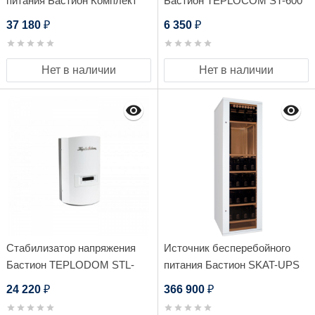
питания Бастион Комплект
Бастион TEPLOCOM ST-600
Teplocom Solar-800 +
INVERTOR
37 180
6 350
₽
₽
Солнечная панель 250Вт
Нет в наличии
Нет в наличии
Стабилизатор напряжения
Источник бесперебойного
Бастион TEPLODOM STL-
питания Бастион SKAT-UPS
5000
6000 SNMP Комплекс
24 220
366 900
₽
₽
бесперебойного питания