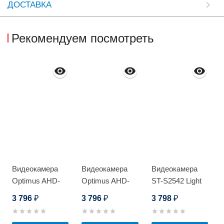
ДОСТАВКА
Рекомендуем посмотреть
Видеокамера
Видеокамера
Видеокамера
Optimus AHD-
Optimus AHD-
ST-S2542 Light
H022.1(2.8-
H022.1(2.8-
POE
3 796
3 796
3 798
₽
₽
₽
12)E_V.2
12)E_V.3