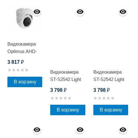
Видеокамера
Optimus AHD-
H042.1(3.6)_V.2
3 817
₽
Видеокамера
Видеокамера
ST-S2542 Light
ST-S2542 Light
В корзину
POE
POE
3 798
3 798
₽
₽
В корзину
В корзину