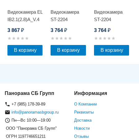
Видеокамера EL
Видеокамера
Видеокамера
IB2.1(2.8)A_V.4
ST-2204
ST-2204
3 867
3 764
3 764
₽
₽
₽
В корзину
В корзину
В корзину
Панорама СБ Групп
Информация
+7 (985) 178-39-89
О Компании
info@panoramasbgroup.ru
Реквизиты
Пн—Вс 10:00—19:00
Доставка
ООО "Панорама СБ Групп"
Новости
ОГРН 1197746651211
Отзывы