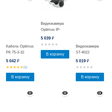
Видеокамера
Optimus IP-
E012.1(3.6)PE_V.3
5 039
₽
Кабель Optimus
Видеокамера
РК 75-3-32
ST-4022
В корзину
(indoor) 200м
5 042
5 019
₽
₽
(1)
В корзину
В корзину