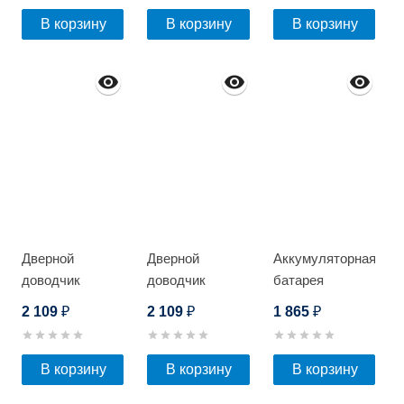
В корзину
В корзину
В корзину
Дверной
Дверной
Аккумуляторная
доводчик
доводчик
батарея
Optimus DC-65
Optimus DC-65
Optimus AP-
2 109
2 109
1 865
₽
₽
₽
(Коричневый)
(Бронза)
1212
В корзину
В корзину
В корзину