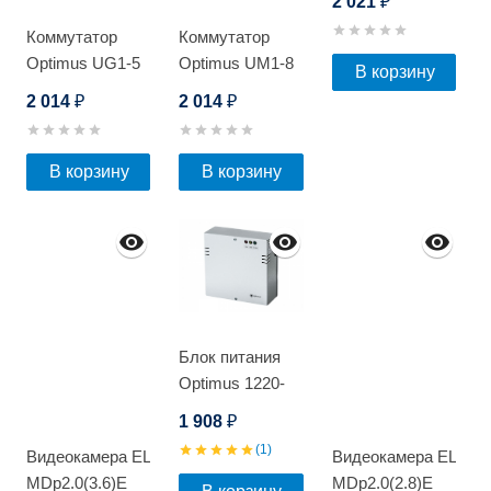
2 021
₽
гальванической
Коммутатор
Коммутатор
развязкой
Optimus UG1-5
Optimus UM1-8
Даксис
В корзину
12V
12V
2 014
2 014
₽
₽
В корзину
В корзину
Блок питания
Optimus 1220-
RM-7
1 908
₽
(1)
Видеокамера EL
Видеокамера EL
MDp2.0(3.6)E
MDp2.0(2.8)E