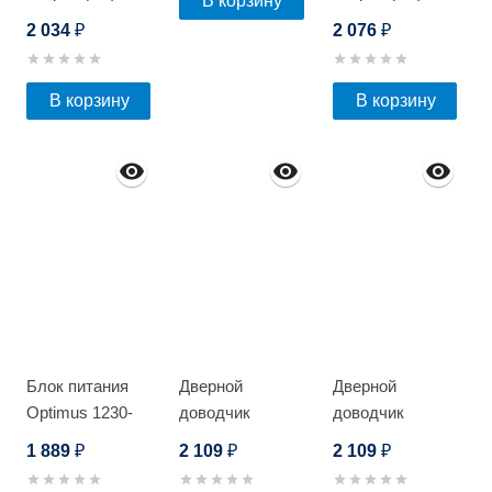
В корзину
2 034
2 076
₽
₽
В корзину
В корзину
Блок питания
Дверной
Дверной
Optimus 1230-
доводчик
доводчик
ODW
Optimus DC-65
Optimus DC-65
1 889
2 109
2 109
₽
₽
₽
(Серебро)