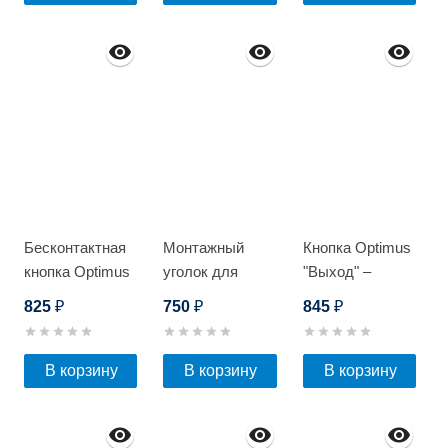
Бесконтактная
Монтажный
Кнопка Optimus
кнопка Optimus
уголок для
"Выход" –
"Выход" -
замка Optimus
NO/NC
825
750
845
₽
₽
₽
NO/NC
EMG-280-S/300-
(металл) черная
(металл)
WS
В корзину
В корзину
В корзину