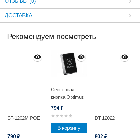
ОТЗЫВЫ (0)
ДОСТАВКА
Рекомендуем посмотреть
Сенсорная
кнопка Optimus
"Выход" –
794
₽
NO/NC_V.1
ST-1202M POE
DT 12022
В корзину
790
802
₽
₽