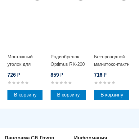
Монтажный
Радиобрелок
Беспроводной
уголок для
Optimus RK-200
магнитоконтактный
замка Optimus
датчик Optimus
726
859
716
₽
₽
₽
EM-280_V.3
MS-300
В корзину
В корзину
В корзину
Панорама СБ Групп
Информация