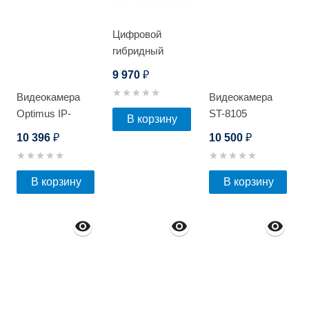
Цифровой
гибридный
видеорегистратор
9 970
₽
Optimus AHDR-
Видеокамера
Видеокамера
3008E_V.1
Optimus IP-
ST-8105
В корзину
S025.0(2.8-12)P
10 396
10 500
₽
₽
В корзину
В корзину