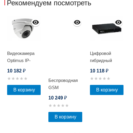
Рекомендуем посмотреть
Видеокамера
Цифровой
Optimus IP-
гибридный
S045.0(2.8-
видеорегистратор
10 182
10 118
₽
₽
12)P_V.1
Optimus AHDR-
Беспроводная
3008EA
GSM
В корзину
В корзину
сигнализация
10 249
₽
Optimus AG-300
(комплект)
В корзину