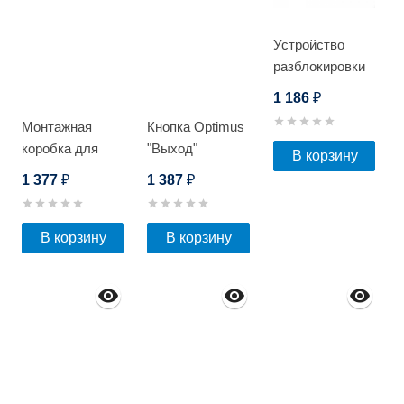
Устройство
разблокировки
дверей Optimus
1 186
₽
со сменным
Монтажная
Кнопка Optimus
стеклом
коробка для
"Выход"
В корзину
видеокамеры
"Грибок" -
1 377
1 387
₽
₽
Optimus JB-05
NO/NC
(металл) 53мм
В корзину
В корзину