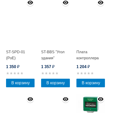
ST-SPD-01
ST-BBS "Угол
Плата
(PoE)
здания"
контроллера
Optimus SK-01
1 350
1 357
1 204
₽
₽
₽
В корзину
В корзину
В корзину