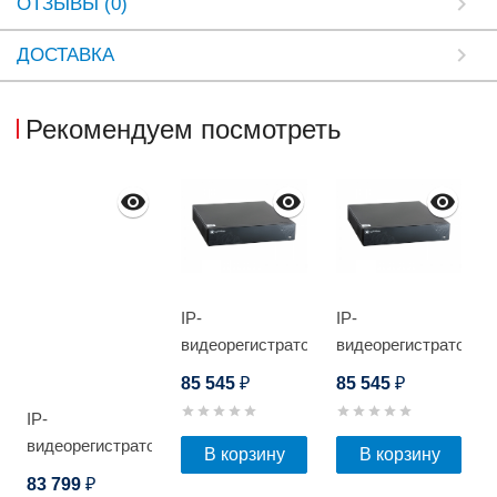
ОТЗЫВЫ (0)
ДОСТАВКА
Рекомендуем посмотреть
IP-
IP-
видеорегистратор
видеорегистратор
Optimus NVR-
Optimus NVR-
85 545
85 545
₽
₽
8328_v.1
8328
IP-
видеорегистратор
В корзину
В корзину
Optimus NVR-
83 799
₽