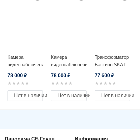
Камера
Камера
Трансформатор
видеонаблючения
видеонаблючения
Бастион SKAT-
RVi RVi-
RVi RVi-
GF 3000 RACK
78 000
78 000
77 600
₽
₽
₽
IPC52Z30-A1-
1NCZX20730
PRO
(4.5-135)
Нет в наличии
Нет в наличии
Нет в наличии
Панорама СБ Групп
Информация