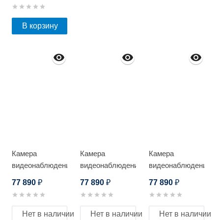
5648_V.1
В корзину
Камера
Камера
Камера
видеонаблюдения
видеонаблюдения
видеонаблюдения
HikVision DS-
HikVision DS-
HikVision DS-
77 890
77 890
77 890
₽
₽
₽
2TD1217-6/PA
2TD1217-3/PA
2TD1217-2/PA
Нет в наличии
Нет в наличии
Нет в наличии