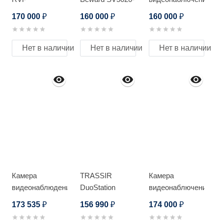
2NSXM48G-4SP
R36
RVi RVi-
170 000
160 000
160 000
₽
₽
₽
1NCZ20745-C
(4-178)
Нет в наличии
Нет в наличии
Нет в наличии
Камера
TRASSIR
Камера
видеонаблюдения
DuoStation
видеонаблючения
MICRODIGITAL
AnyIP 32-16P
RVi RVi-
173 535
156 990
174 000
₽
₽
₽
MDC-LG90VA2-
IPC62Z30-PRO