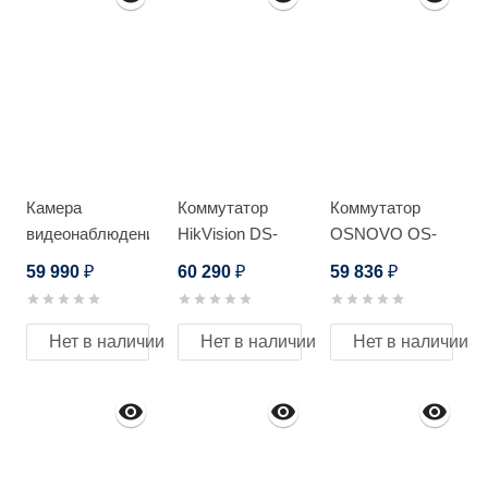
Камера
Коммутатор
Коммутатор
видеонаблюдения
HikVision DS-
OSNOVO OS-
HikVision DS-
3E2326P
46T1(SW-
59 990
60 290
59 836
₽
₽
₽
2AE7232TI-A (C)
60812/I)
Нет в наличии
Нет в наличии
Нет в наличии