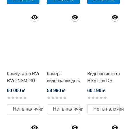
Коммутатор RVi
Камера
Видеорегистратор
RVi-2NSM24G-
видеонаблюдения
HikVision DS-
4S
HikVision DS-
7732NI-I4(B)
60 000
59 990
60 190
₽
₽
₽
2DE5232W-
AE(E)
Нет в наличии
Нет в наличии
Нет в наличии