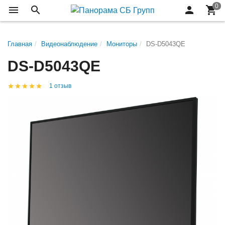
Главная
Видеонаблюдение
Мониторы
DS-D5043QE
DS-D5043QE
1 отзыв