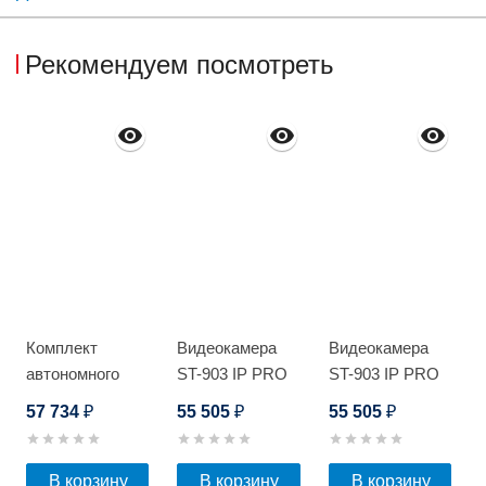
Рекомендуем посмотреть
Комплект
Видеокамера
Видеокамера
автономного
ST-903 IP PRO
ST-903 IP PRO
видеонаблюдения
D SMART
D SMART
57 734
55 505
55 505
₽
₽
₽
Optimus
STARLIGHT
STARLIGHT
В корзину
В корзину
В корзину