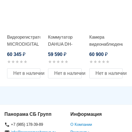
Видеорегистратор
Коммутатор
Камера
MICRODIGITAL
DAHUA DH-
видеонаблюдения
MDR-4180
PFS4420-16GT-
Beward
60 345
59 590
60 900
₽
₽
₽
DP
BD3595Z33
Нет в наличии
Нет в наличии
Нет в наличии
Панорама СБ Групп
Информация
+7 (985) 178-39-89
О Компании