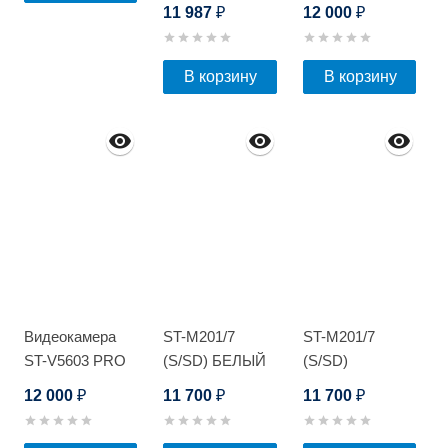
8F2b/1F
11 987
12 000
₽
₽
В корзину
В корзину
Видеокамера
ST-M201/7
ST-M201/7
ST-V5603 PRO
(S/SD) БЕЛЫЙ
(S/SD)
ЧЕРНЫЙ
12 000
11 700
11 700
₽
₽
₽