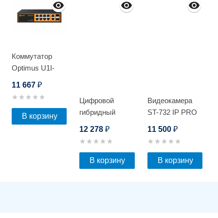
Коммутатор
Optimus U1I-
8G2b/2G/2S
11 667
₽
Цифровой
Видеокамера
гибридный
ST-732 IP PRO
В корзину
видеорегистратор
D
12 278
11 500
₽
₽
EL RA-881_V.3
В корзину
В корзину