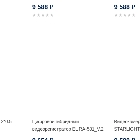
9 588
9 588
₽
₽
2*0.5
Цифровой гибридный
Видеокамер
видеорегистратор EL RA-581_V.2
STARLIGH