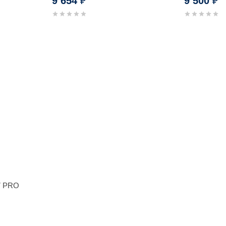
9 654
9 500
₽
₽
7 PRO