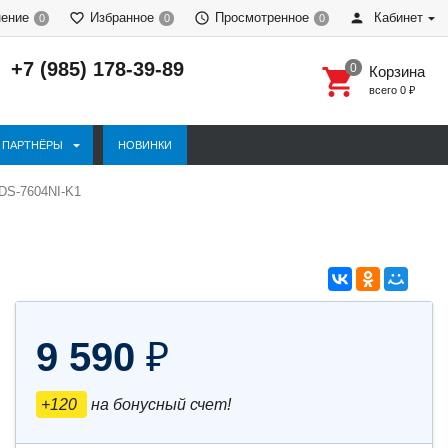
нение
Избранное
Просмотренное
Кабинет
0
0
0
+7 (985) 178-39-89
Корзина
всего
0
₽
ПАРТНЁРЫ
НОВИНКИ
 DS-7604NI-K1
9 590
₽
+120
на бонусный счет!