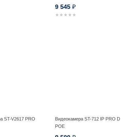
9 545
₽
а ST-V2617 PRO
Видеокамера ST-712 IP PRO D
T
POE