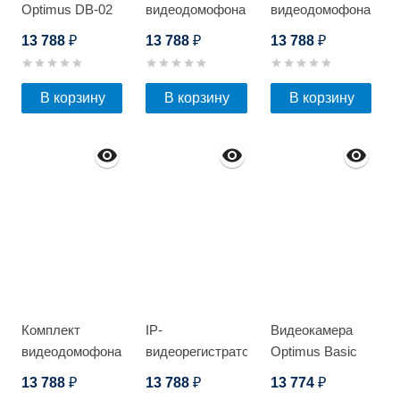
Optimus DB-02
видеодомофона
видеодомофона
Optimus VM-7.0
Optimus VM-7.0
13 788
13 788
13 788
₽
₽
₽
+ DS-700L
+ DS-700L
(Черный)
(Серебро)
В корзину
В корзину
В корзину
Комплект
IP-
Видеокамера
видеодомофона
видеорегистратор
Optimus Basic
Optimus VM-7.0
Optimus NVR-
IP-
13 788
13 788
13 774
₽
₽
₽
+ DS-700L
5161-8P
P015.0(2.8)MD