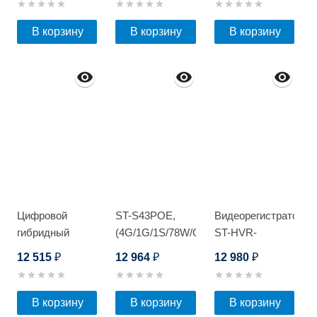
В корзину
В корзину
В корзину
Цифровой
ST-S43POE,
Видеорегистратор
гибридный
(4G/1G/1S/78W/OUT)
ST-HVR-
видеорегистратор
S1602/2 Light
12 515
12 964
12 980
₽
₽
₽
Optimus AHDR-
4008L_V.2
В корзину
В корзину
В корзину