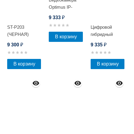
Optimus IP-
S025.0(2.8)MP
9 333
₽
ST-P203
Цифровой
(ЧЕРНАЯ)
гибридный
В корзину
видеорегистратор
9 300
9 335
₽
₽
Optimus AHDR-
3008E_V.2
В корзину
В корзину