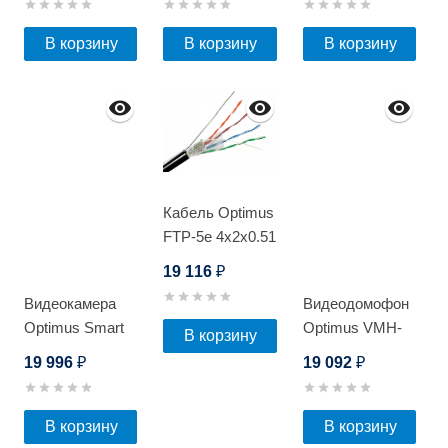
В корзину
В корзину
В корзину
Кабель Optimus
FTP-5e 4x2x0.51
Cu (outdoor) с
19 116
₽
тросом 305м
Видеокамера
Видеодомофон
Optimus Smart
Optimus VMH-
В корзину
IP-P042.1(4x)D
10.2
19 996
19 092
₽
₽
В корзину
В корзину