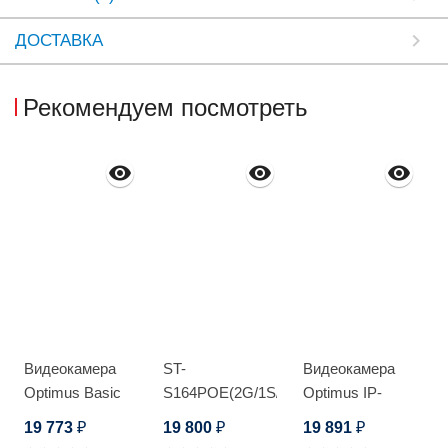
ДОСТАВКА
Рекомендуем посмотреть
Видеокамера
ST-
Видеокамера
Optimus Basic
S164POE(2G/1S/150W/
Optimus IP-
IP-P012.1(4x)D
А) PRO
L133.0(2.8)
19 773
19 800
19 891
₽
₽
₽