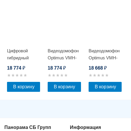
Цифровой
Видеодомофон
Видеодомофон
гибридный
Optimus VMH-
Optimus VMH-
видеорегистратор
7.2
7.8_V.1
18 774
18 774
18 668
₽
₽
₽
Optimus AHDR-
3016E_V.1
В корзину
В корзину
В корзину
Панорама СБ Групп
Информация