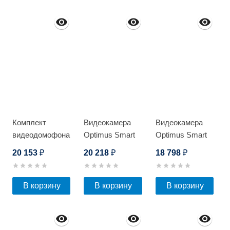
Комплект
Видеокамера
Видеокамера
видеодомофона
Optimus Smart
Optimus Smart
Optimus VMH-
IP-P012.1(4x)D
IP-
20 153
20 218
18 798
₽
₽
₽
7.1 (w)+ DSH-
P015.0(2.8)MD
E1080 (медь)
В корзину
В корзину
В корзину