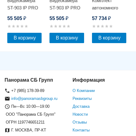
Видеокамера
Видеокамера
Комплект
ST-903 IP PRO
ST-903 IP PRO
автономного
D SMART
D SMART
видеонаблюдения
55 505
55 505
57 734
₽
₽
₽
STARLIGHT
STARLIGHT
Optimus
В корзину
В корзину
В корзину
Панорама СБ Групп
Информация
+7 (985) 178-39-89
О Компании
info@panoramasbgroup.ru
Реквизиты
Пн—Вс 10:00—19:00
Доставка
ООО "Панорама СБ Групп"
Новости
ОГРН 1197746651211
Отзывы
Г. МОСКВА, ПР-КТ
Контакты