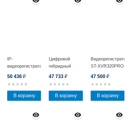
IP-
Цифровой
Видеорегистратор
видеорегистратор
гибридный
ST-XVR320PRO
Optimus NVR-
видеорегистратор
D
50 436
47 733
47 500
₽
₽
₽
8324
Optimus AHDR-
3032E
В корзину
В корзину
В корзину