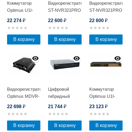
Коммутатор
Видеорегистратор
Видеорегистратор
Optimus U1I-
ST-NVR321PRO
ST-NVR321PRO
15F1G2b/2G/1S
D
D
22 274
22 600
22 600
₽
₽
₽
В корзину
В корзину
В корзину
Видеорегистратор
Цифровой
Коммутатор
Optimus MDVR-
гибридный
Optimus U1I-
2041E
видеорегистратор
16G2b/2S
22 698
21 744
23 123
₽
₽
₽
4G/Glonass
Optimus AHDR-
4008
В корзину
В корзину
В корзину