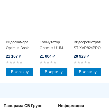
Видеокамера
Коммутатор
Видеорегистратор
Optimus Basic
Optimus U1IM-
ST-XVR824PRO
IP-P045.0(4x)D
8G/2S
D
21 107
21 004
20 923
₽
₽
₽
В корзину
В корзину
В корзину
Панорама СБ Групп
Информация