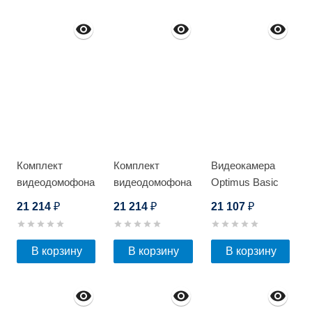
Комплект
Комплект
Видеокамера
видеодомофона
видеодомофона
Optimus Basic
Optimus VMH-
Optimus VMH-
IP-P015.0(4x)D
21 214
21 214
21 107
₽
₽
₽
7.1 (w) + DSH-
7.1 (w) + DSH-
1080
1080
(черный)_v.1
(сереб.)_v.1
В корзину
В корзину
В корзину