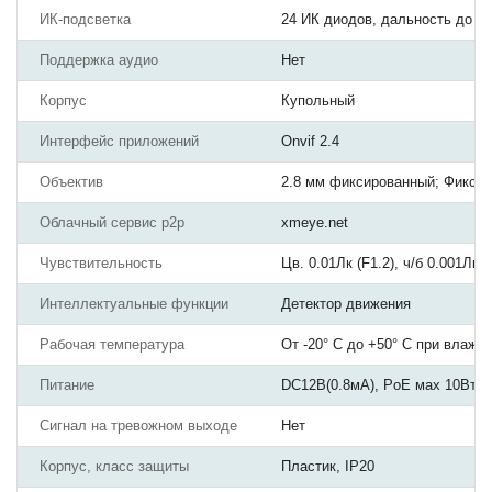
ИК-подсветка
24 ИК диодов, дальность до 2
Поддержка аудио
Нет
Корпус
Купольный
Интерфейс приложений
Onvif 2.4
Объектив
2.8 мм фиксированный; Фикси
Облачный сервис p2p
xmeye.net
Чувствительность
Цв. 0.01Лк (F1.2), ч/б 0.001Лк
Интеллектуальные функции
Детектор движения
Рабочая температура
От -20° С до +50° С при влажн
Питание
DC12В(0.8мА), PoE мах 10Вт; с
Сигнал на тревожном выходе
Нет
Корпус, класс защиты
Пластик, IP20