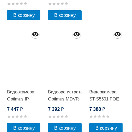
12)PE_V.3
В корзину
В корзину
Видеокамера
Видеорегистратор
Видеокамера
Optimus IP-
Optimus MDVR-
ST-S5501 POE
H042.1(2.8)MW
2040_v.1
7 447
7 392
7 388
₽
₽
₽
В корзину
В корзину
В корзину