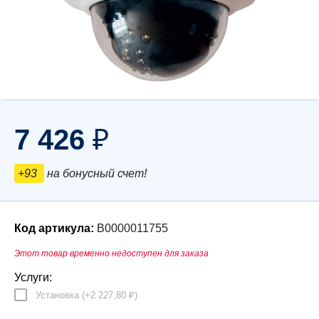
7 426
₽
+93
на бонусный счет!
Код артикула:
В0000011755
Этот товар временно недоступен для заказа
Услуги:
Установка (+
2 227,80
)
₽