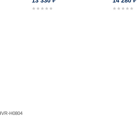
13 330
14 280
₽
₽
-HVR-H0804