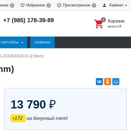
нение
Избранное
Просмотренное
Кабинет
0
0
0
+7 (985) 178-39-89
Корзина
всего
0
₽
ПАРТНЁРЫ
НОВИНКИ
S-2CD2543G0-IS (2.8mm)
mm)
13 790
₽
+172
на бонусный счет!