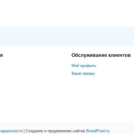
ision DS-2CD2543G0-IS (2.8mm)
я
Обслуживание клиентов
Мой профиль
Ваши заказы
нциальности
| Создание и продвижение сайтов
BrutalPixel.ru