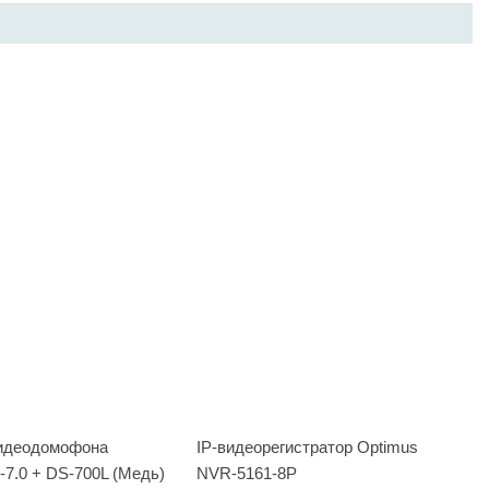
видеодомофона
IP-видеорегистратор Optimus
-7.0 + DS-700L (Медь)
NVR-5161-8P