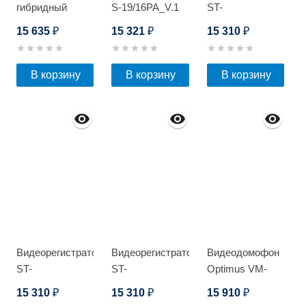
гибридный
S-19/16PA_V.1
ST-
видеорегистратор
HDVR162PRO
15 635
15 321
15 310
₽
₽
₽
EL RA-5161_V.2
D
В корзину
В корзину
В корзину
Видеорегистратор
Видеорегистратор
Видеодомофон
ST-
ST-
Optimus VM-
HDVR162PRO
HDVR162PRO
10.1 (Черный/
15 310
15 310
15 910
₽
₽
₽
D
D
Серебро)