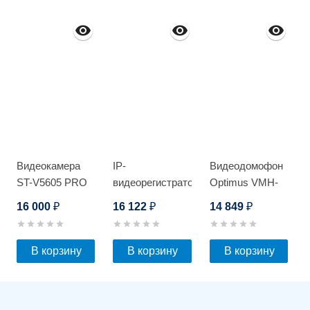
Видеокамера
IP-
Видеодомофон
ST-V5605 PRO
видеорегистратор
Optimus VMH-
Optimus NVR-
7.1 (Белый)
16 000
16 122
14 849
₽
₽
₽
5321_V.2
В корзину
В корзину
В корзину