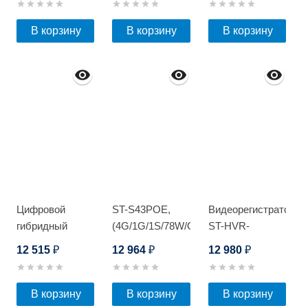
В корзину
В корзину
В корзину
Цифровой
ST-S43POE,
Видеорегистратор
гибридный
(4G/1G/1S/78W/OUT)
ST-HVR-
видеорегистратор
S1602/2 Light
12 515
12 964
12 980
₽
₽
₽
Optimus AHDR-
4008L_V.2
В корзину
В корзину
В корзину