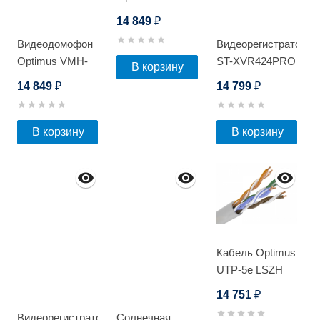
7.1
14 849
₽
Видеодомофон
Видеорегистратор
Optimus VMH-
ST-XVR424PRO
В корзину
7.1 (Белый)
D
14 849
14 799
₽
₽
В корзину
В корзину
Кабель Optimus
UTP-5e LSZH
4x2x0.5 Cu
14 751
₽
(indoor) 305м
Видеорегистратор
Солнечная