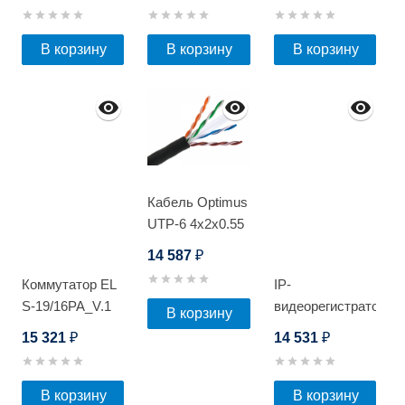
D
D
D
В корзину
В корзину
В корзину
Кабель Optimus
UTP-6 4x2x0.55
Cu (outdoor)
14 587
₽
305м
Коммутатор EL
IP-
S-19/16PA_V.1
видеорегистратор
В корзину
Optimus NVR-
15 321
14 531
₽
₽
5101-8P_V.1
В корзину
В корзину