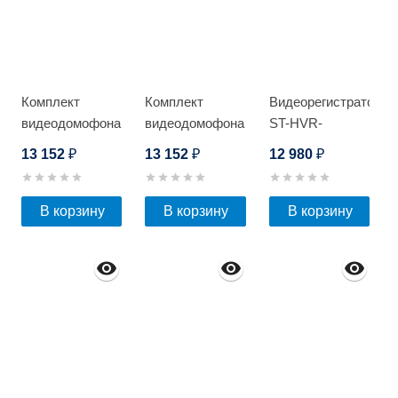
Комплект
Комплект
Видеорегистратор
видеодомофона
видеодомофона
ST-HVR-
Optimus Leader
Optimus Leader
S1602/2 Light
13 152
13 152
12 980
₽
₽
₽
2.0 IK-7.0 (w+b)
2.0 IK-7.0 (b+b)
В корзину
В корзину
В корзину