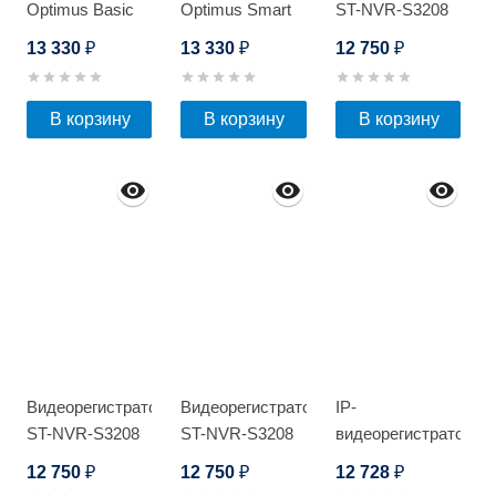
Optimus Basic
Optimus Smart
ST-NVR-S3208
IP-
IP-
Light
13 330
13 330
12 750
₽
₽
₽
P045.0(2.8)MD
P042.1(2.8)MD
В корзину
В корзину
В корзину
Видеорегистратор
Видеорегистратор
IP-
ST-NVR-S3208
ST-NVR-S3208
видеорегистратор
Light
Light
Optimus NVR-
12 750
12 750
12 728
₽
₽
₽
5101-4P