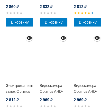
H032.1(3.6)T_AVIA
EM-200W
Optimus RKIT-
2 860
2 832
2 812
₽
₽
₽
200
(1)
В корзину
В корзину
В корзину
Электромагнитный
Видеокамера
Видеокамера
замок Optimus
Optimus AHD-
Optimus AHD-
EM-180_V.2
H012.1(2.8)F_V.1
H012.1(2.8)F
2 812
2 969
2 969
₽
₽
₽