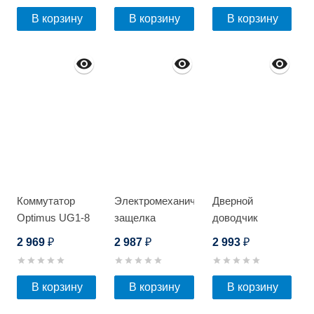
В корзину
В корзину
В корзину
Коммутатор
Электромеханическая
Дверной
Optimus UG1-8
защелка
доводчик
12V
Optimus EML-
Optimus DC-120
2 969
2 987
2 993
₽
₽
₽
01-M (NC)
В корзину
В корзину
В корзину