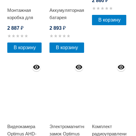
2 860
₽
Монтажная
Аккумуляторная
коробка для
батарея
В корзину
видеокамеры
Optimus AP-
2 887
2 893
₽
₽
Optimus JB-01
1218
В корзину
В корзину
Видеокамера
Электромагнитный
Комплект
Optimus AHD-
замок Optimus
радиоуправления