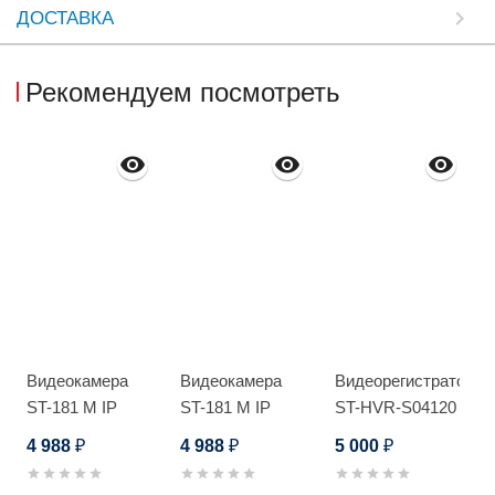
ДОСТАВКА
Рекомендуем посмотреть
Видеокамера
Видеокамера
Видеорегистратор
ST-181 M IP
ST-181 M IP
ST-HVR-S04120
HOME POE
HOME POE
Light
4 988
4 988
5 000
₽
₽
₽
АУДИО
АУДИО