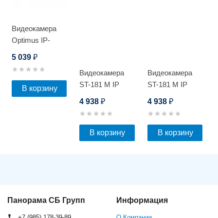
Видеокамера
Optimus IP-
E012.1(3.6)PE_V.3
5 039
₽
Видеокамера
Видеокамера
ST-181 M IP
ST-181 M IP
В корзину
HOME POE
HOME POE
4 938
4 938
₽
₽
АУДИО
АУДИО
В корзину
В корзину
Панорама СБ Групп
Информация
+7 (985) 178-39-89
О Компании