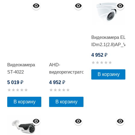
Видеокамера EL
IDm2.1(2.8)AP_V.5
4 952
₽
Видеокамера
AHD-
ST-4022
видеорегистратор
В корзину
EL RA-241E
5 019
4 952
₽
₽
В корзину
В корзину