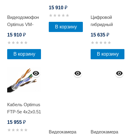
10.1 (sw)(sb)
15 910
₽
Видеодомофон
Цифровой
Optimus VM-
гибридный
В корзину
10.1 (Черный/
видеорегистратор
15 910
15 635
₽
₽
Серебро)
EL RA-5161_V.2
В корзину
В корзину
Кабель Optimus
FTP-5e 4x2x0.51
Cu (outdoor)
15 955
₽
305м
Видеокамера
Видеокамера