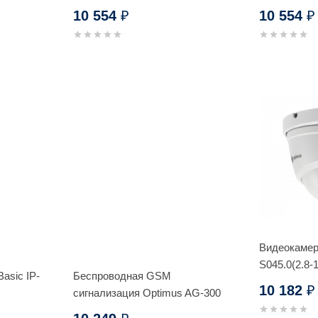
10 554
10 554
₽
₽
Видеокамер
S045.0(2.8-
asic IP-
Беспроводная GSM
10 182
₽
сигнализация Optimus AG-300
(комплект)