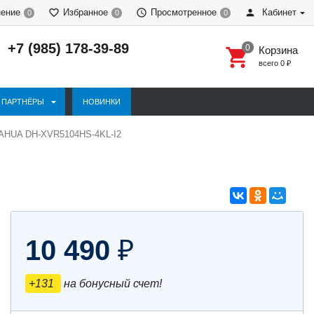
нение
Избранное
Просмотренное
Кабинет
0
0
0
+7 (985) 178-39-89
Корзина
всего
0
₽
ПАРТНЁРЫ
НОВИНКИ
DAHUA DH-XVR5104HS-4KL-I2
10 490
₽
+131
на бонусный счет!