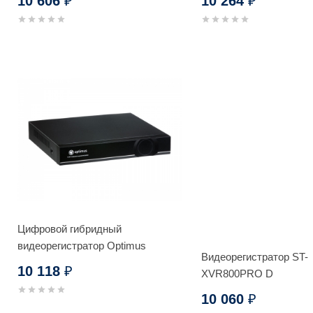
10 606
10 264
₽
₽
Цифровой гибридный
видеорегистратор Optimus
Видеорегистратор ST-
AHDR-3008EA
10 118
₽
XVR800PRO D
10 060
₽