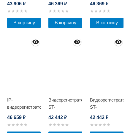
16G/2S
STARLIGHT
STARLIGHT
43 906
46 369
46 369
₽
₽
₽
В корзину
В корзину
В корзину
IP-
Видеорегистратор
Видеорегистратор
видеорегистратор
ST-
ST-
Optimus NVR-
XVR1624PRO D
XVR1624PRO D
46 659
42 442
42 442
₽
₽
₽
8164_v.1