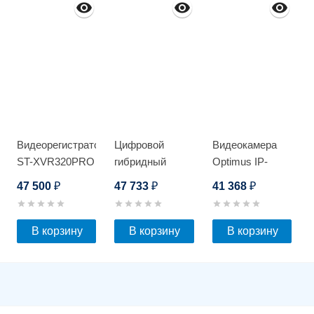
Видеорегистратор
Цифровой
Видеокамера
ST-XVR320PRO
гибридный
Optimus IP-
D
видеорегистратор
S092.1(20x)P
47 500
47 733
41 368
₽
₽
₽
Optimus AHDR-
3032E
В корзину
В корзину
В корзину