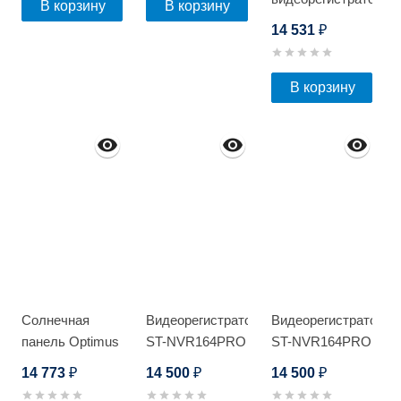
В корзину
В корзину
Optimus NVR-
14 531
₽
5101-8P_V.1
В корзину
Солнечная
Видеорегистратор
Видеорегистратор
панель Optimus
ST-NVR164PRO
ST-NVR164PRO
SPM-250W
D
D
14 773
14 500
14 500
₽
₽
₽