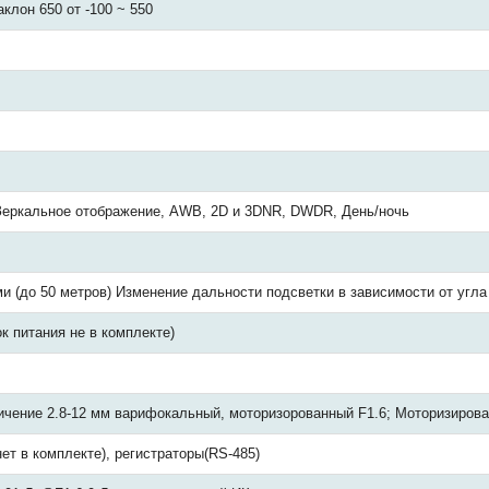
аклон 650 от -100 ~ 550
 Зеркальное отображение, AWB, 2D и 3DNR, DWDR, День/ночь
и (до 50 метров) Изменение дальности подсветки в зависимости от угла
к питания не в комплекте)
ичение 2.8-12 мм варифокальный, моторизорованный F1.6; Моторизиро
ет в комплекте), регистраторы(RS-485)