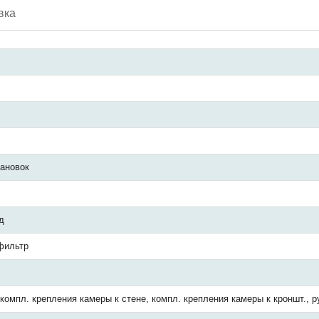
вка
тановок
д
фильтр
компл. крепления камеры к стене, компл. крепления камеры к кроншт., 