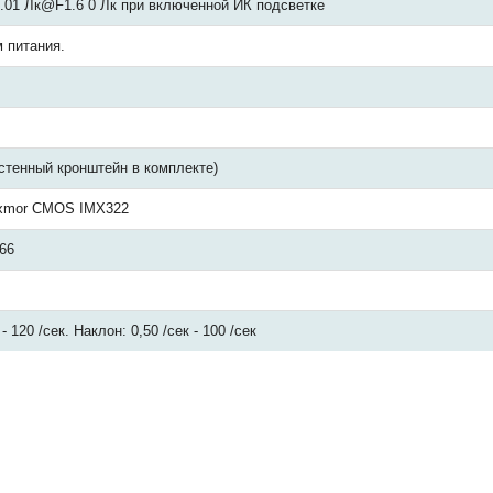
 0.01 Лк@F1.6 0 Лк при включенной ИК подсветке
 питания.
астенный кронштейн в комплекте)
Exmor CMOS IMX322
66
- 120 /сек. Наклон: 0,50 /сек - 100 /сек