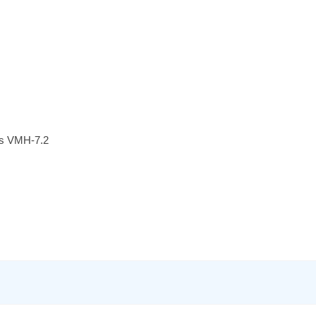
s VMH-7.2
2.1(4x)