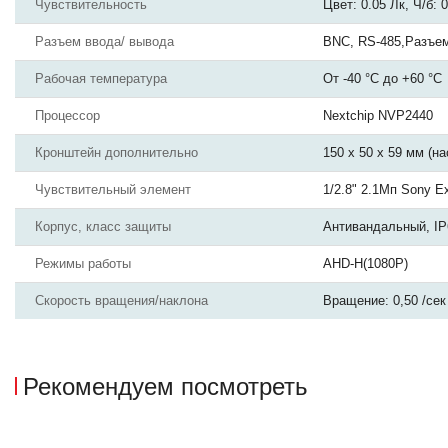
Чувствительность
Цвет: 0.05 Лк, Ч/б:
Разъем ввода/ вывода
BNC, RS-485,Разъем
Рабочая температура
От -40 °С до +60 °С
Процессор
Nextchip NVP2440
Кронштейн дополнительно
150 х 50 х 59 мм (н
Чувствительный элемент
1/2.8" 2.1Мп Sony 
Корпус, класс защиты
Антивандальный, IP
Режимы работы
AHD-H(1080Р)
Скорость вращения/наклона
Вращение: 0,50 /сек 
Рекомендуем посмотреть