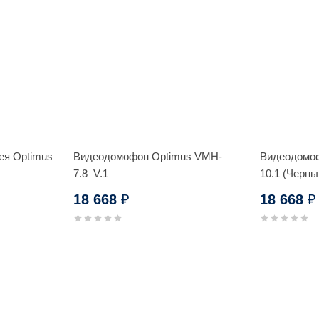
ея Optimus
Видеодомофон Optimus VMH-
Видеодомо
7.8_V.1
10.1 (Черн
18 668
18 668
₽
₽