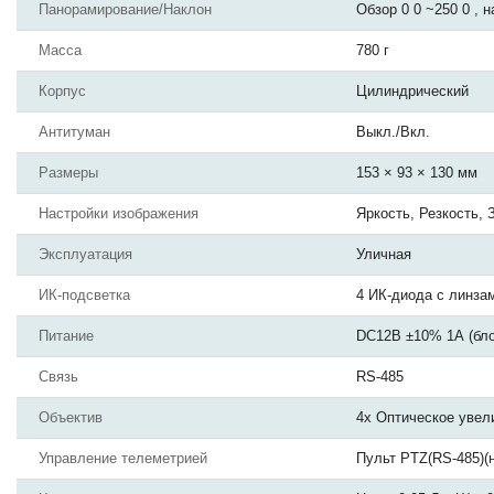
Панорамирование/Наклон
Обзор 0 0 ~250 0 , н
Масса
780 г
Корпус
Цилиндрический
Антитуман
Выкл./Вкл.
Размеры
153 × 93 × 130 мм
Настройки изображения
Яркость, Резкость,
Эксплуатация
Уличная
ИК-подсветка
4 ИК-диода с линзам
Питание
DC12В ±10% 1А (бло
Связь
RS-485
Объектив
4x Оптическое увел
Управление телеметрией
Пульт PTZ(RS-485)(н