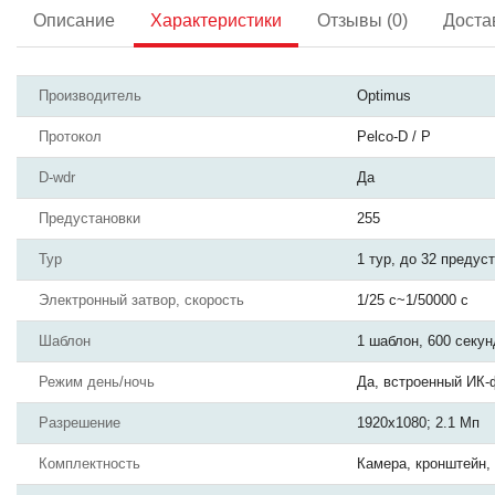
Описание
Характеристики
Отзывы (0)
Доста
Производитель
Optimus
Протокол
Pelco-D / P
D-wdr
Да
Предустановки
255
Тур
1 тур, до 32 предус
Электронный затвор, скорость
1/25 с~1/50000 с
Шаблон
1 шаблон, 600 секун
Режим день/ночь
Да, встроенный ИК-
Разрешение
1920x1080; 2.1 Мп
Комплектность
Камера, кронштейн, 