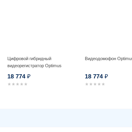
Цифровой гибридный
Видеодомофон Optimu
видеорегистратор Optimus
AHDR-3016E_V.1
18 774
18 774
₽
₽
Видеокамера Optimus AHD-H08