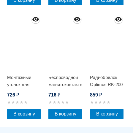
В корзину
В корзину
В корзину
Монтажный
Беспроводной
Радиобрелок
уголок для
магнитоконтактный
Optimus RK-200
замка Optimus
датчик Optimus
726
716
859
₽
₽
₽
EM-280_V.3
MS-300
В корзину
В корзину
В корзину