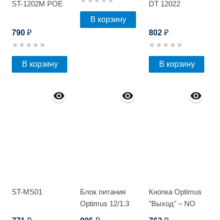
ST-1202M POE
DT 12022
В корзину
790
802
₽
₽
В корзину
В корзину
ST-MS01
Блок питания
Кнопка Optimus
Optimus 12/1.3
"Выход" – NO
mini
(металл) c