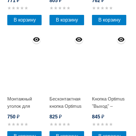
771
805
762
₽
₽
₽
подсветкой
В корзину
В корзину
В корзину
Монтажный
Бесконтактная
Кнопка Optimus
уголок для
кнопка Optimus
"Выход" –
замка Optimus
"Выход" -
NO/NC
750
825
845
₽
₽
₽
EMG-280-S/300-
NO/NC
(металл) черная
WS
(металл)