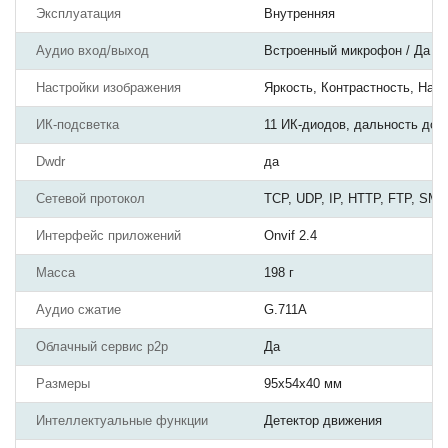
Эксплуатация
Внутренняя
Аудио вход/выход
Встроенный микрофон / Да
Настройки изображения
Яркость, Контрастность, Нас
ИК-подсветка
11 ИК-диодов, дальность до 
Dwdr
да
Сетевой протокол
TCP, UDP, IP, HTTP, FTP, SM
Интерфейс приложений
Onvif 2.4
Масса
198 г
Аудио сжатие
G.711A
Облачный сервис p2p
Да
Размеры
95х54x40 мм
Интеллектуальные функции
Детектор движения