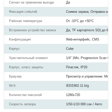
Сигнал на тревожном выходе
Да
Фиксация событий
Снимок экрана, Отправка на E
Рабочая температура
От -10°С до +50°С
Встроенное устройство записи
Да, TF карта(micro SD) до 64Г
Конфигурация
Web-интерфейс, CMS
Корпус
Cube
Чувствительный элемент
1/4” 1Мп, Progressive Scan 
Корпус, класс защиты
Пластик, IP20
Браузер
Просмотр и управление: Microso
Wi-fi
IEEE802.11 b/g
Количество пикселей
1280x720
Скорость затвора
1/50-1/10 000 сек / Авто