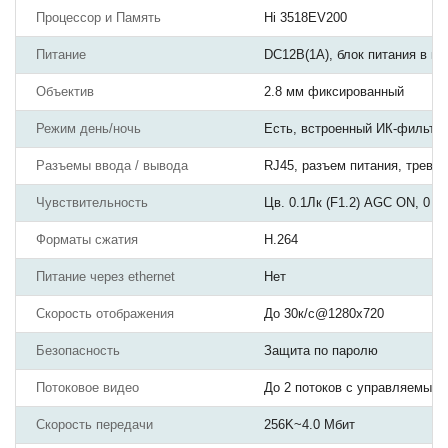
Процессор и Память
Hi 3518EV200
Питание
DC12В(1А), блок питания в к
Объектив
2.8 мм фиксированный
Режим день/ночь
Есть, встроенный ИК-фильтр
Разъемы ввода / вывода
RJ45, разъем питания, трево
Чувствительность
Цв. 0.1Лк (F1.2) AGC ON, 0 Лк
Форматы сжатия
H.264
Питание через ethernet
Нет
Скорость отображения
До 30к/с@1280х720
Безопасность
Защита по паролю
Потоковое видео
До 2 потоков с управляемыми
Скорость передачи
256K~4.0 Мбит