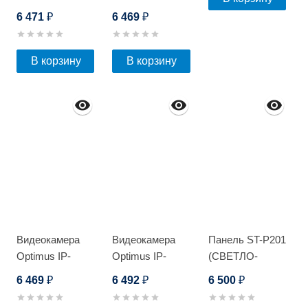
8F/2G_V.1
E022.1(2.8-
6 471
6 469
₽
₽
12)PE_V.2
В корзину
В корзину
Видеокамера
Видеокамера
Панель ST-P201
Optimus IP-
Optimus IP-
(СВЕТЛО-
E022.1(2.8-
E024.0(2.8)P
СЕРЫЙ)
6 469
6 492
6 500
₽
₽
₽
12)PE_V.1