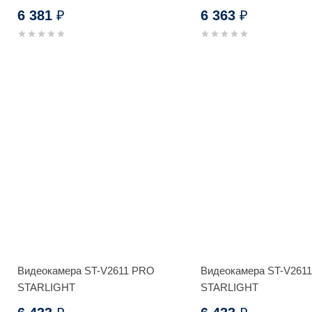
AHDR-3004HE_V.2
6 381
6 363
₽
₽
Видеокамера ST-V2611 PRO
Видеокамера ST-V261
STARLIGHT
STARLIGHT