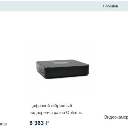
Hikvision
Цифровой гибридный
видеорегистратор Optimus
Видеокамер
AHDR-3004HE_V.1
6 363
₽
imus