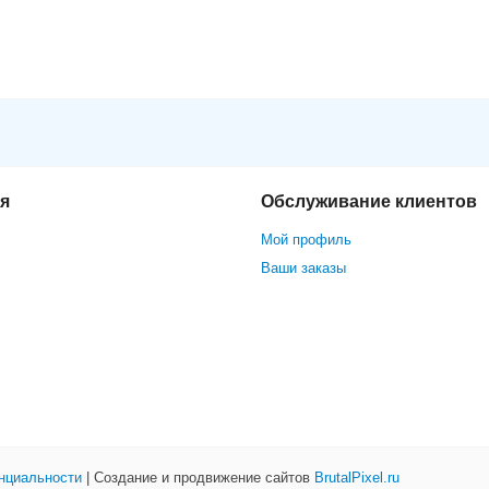
ision DS-2CE5AD3T-VPIT3ZF (2.7-
я
Обслуживание клиентов
Мой профиль
Ваши заказы
нциальности
| Создание и продвижение сайтов
BrutalPixel.ru