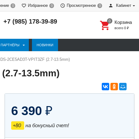
нение
Избранное
Просмотренное
Кабинет
0
0
0
+7 (985) 178-39-89
Корзина
всего
0
₽
ПАРТНЁРЫ
НОВИНКИ
 DS-2CE5AD3T-VPIT3ZF (2.7-13.5mm)
(2.7-13.5mm)
6 390
₽
+80
на бонусный счет!