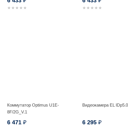
6 433
6 433
₽
₽
Коммутатор Optimus U1E-
Видеокамера EL IDp5.0
8F/2G_V.1
6 471
6 295
₽
₽