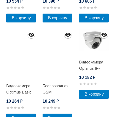
10 554
10 396
10 606
₽
₽
₽
В корзину
В корзину
В корзину
Видеокамера
Optimus IP-
S045.0(2.8-
10 182
₽
12)P_V.1
Видеокамера
Беспроводная
Optimus Basic
GSM
В корзину
IP-
сигнализация
10 264
10 249
₽
₽
P042.1(2.8)MD
Optimus AG-300
(комплект)