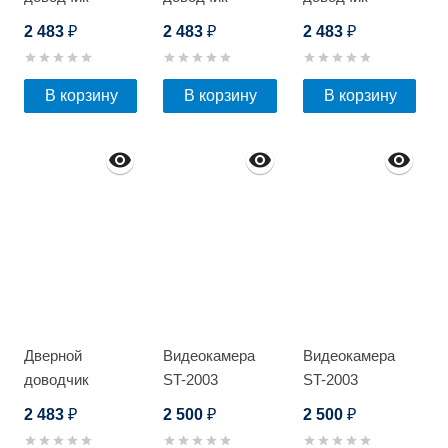
Optimus DC-85
Optimus DC-85
Optimus DC-85
2 483
2 483
2 483
₽
₽
₽
НО
НО (Серебро)
НО
(Коричневый)
В корзину
В корзину
В корзину
Дверной
Видеокамера
Видеокамера
доводчик
ST-2003
ST-2003
Optimus DC-85
2 483
2 500
2 500
₽
₽
₽
НО (Бронза)