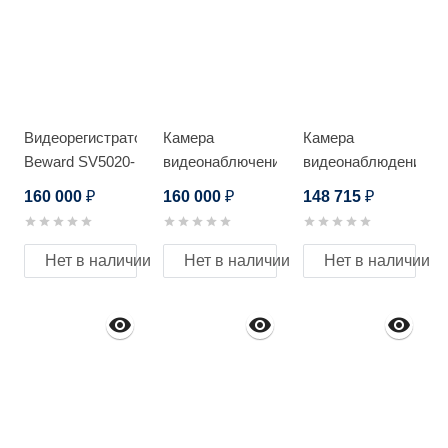
Видеорегистратор
Камера
Камера
Beward SV5020-
видеонаблючения
видеонаблюдения
R36
RVi RVi-
MICRODIGITAL
160 000
160 000
148 715
₽
₽
₽
1NCZ20745-C
MDS-M3331-10
(4-178)
Нет в наличии
Нет в наличии
Нет в наличии