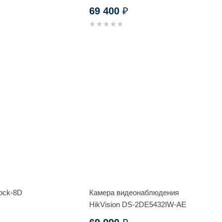
69 400
₽
ock-8D
Камера видеонаблюдения
HikVision DS-2DE5432IW-AE