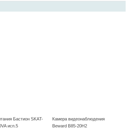
итания Бастион SKAT-
Камера видеонаблюдения
0VA исп.5
Beward B85-20H2