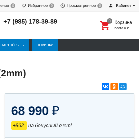
нение
Избранное
Просмотренное
Кабинет
0
0
0
+7 (985) 178-39-89
Корзина
всего
0
₽
ПАРТНЁРЫ
НОВИНКИ
(2mm)
68 990
₽
+862
на бонусный счет!