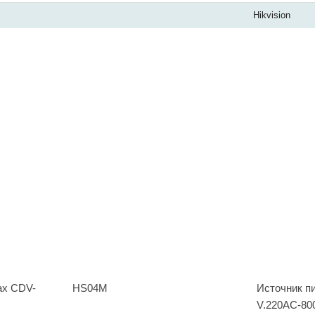
Hikvision
x CDV-
HS04M
Источник п
V.220AC-80