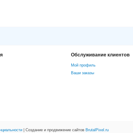
Vision DS-2CD63C5G0E-S/RC(2mm)
я
Обслуживание клиентов
Мой профиль
Ваши заказы
нциальности
| Создание и продвижение сайтов
BrutalPixel.ru