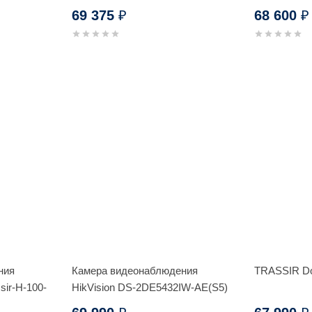
69 375
68 600
₽
₽
ния
Камера видеонаблюдения
TRASSIR D
sir-Н-100-
HikVision DS-2DE5432IW-AE(S5)
в БОМе кронштейн