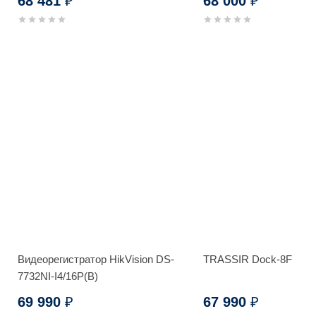
68 481
68 000
₽
₽
Видеорегистратор HikVision DS-
TRASSIR Dock-8F
7732NI-I4/16P(B)
69 990
67 990
₽
₽