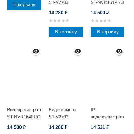
ST-V2703
ST-NVR164PRO
В корзину
D
14 280
14 500
₽
₽
В корзину
В корзину
Видеорегистратор
Видеокамера
IP-
ST-NVR164PRO
ST-V2703
видеорегистратор
D
Optimus NVR-
14 500
14 280
14 531
₽
₽
₽
5101-8P_V.1