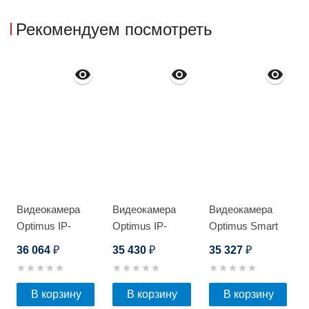
Рекомендуем посмотреть
Видеокамера
Видеокамера
Видеокамера
Optimus IP-
Optimus IP-
Optimus Smart
S092.1(20x) mini
E092.1(20x)P
IP-P018.0(4x)D
36 064
35 430
35 327
₽
₽
₽
В корзину
В корзину
В корзину