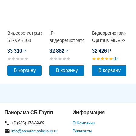
Видеорегистратор
IP-
Видеорегистратор
ST-XVR160
видеорегистратор
Optimus MDVR-
PRO D
Optimus NVR-
2041
33 310
32 882
32 426
₽
₽
₽
5324_V.2
3G/Glonass_v.1
(1)
В корзину
В корзину
В корзину
Панорама СБ Групп
Информация
+7 (985) 178-39-89
О Компании
info@panoramasbgroup.ru
Реквизиты